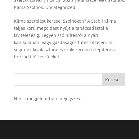
Szerző:
David
|
nov 29, 2025
|
Klímaszerelés Szolnok
,
Klíma Szolnok
,
Uncategorized
Klíma szerelést keresel Szolnokon? A Stabil Klíma
teljes körű megoldást nyújt a tanácsadástól a
kivitelezésig. Legyen szó hűtésről a nyári
kánikulában, vagy gazdaságos fűtésről télen, mi
segítünk kiválasztani és szakszerűen telepíteni a
hozzád illő készüléket....
Keresés
Nincs megjeleníthető bejegyzés.